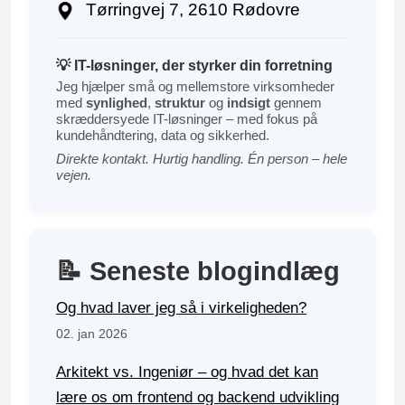
Tørringvej 7, 2610 Rødovre
💡 IT-løsninger, der styrker din forretning
Jeg hjælper små og mellemstore virksomheder
med
synlighed
,
struktur
og
indsigt
gennem
skræddersyede IT-løsninger – med fokus på
kundehåndtering, data og sikkerhed.
Direkte kontakt. Hurtig handling. Én person – hele
vejen.
📝 Seneste blogindlæg
Og hvad laver jeg så i virkeligheden?
02. jan 2026
Arkitekt vs. Ingeniør – og hvad det kan
lære os om frontend og backend udvikling