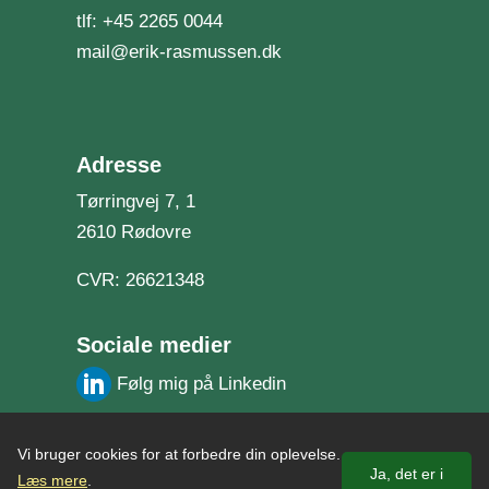
tlf:
+45 2265 0044
mail@erik-rasmussen.dk
Adresse
Tørringvej 7, 1
2610 Rødovre
CVR: 26621348
Sociale medier
Følg mig på Linkedin
Gratis rådgivning
Vi bruger cookies for at forbedre din oplevelse.
Ja, det er i
Læs mere
.
Cookie politik