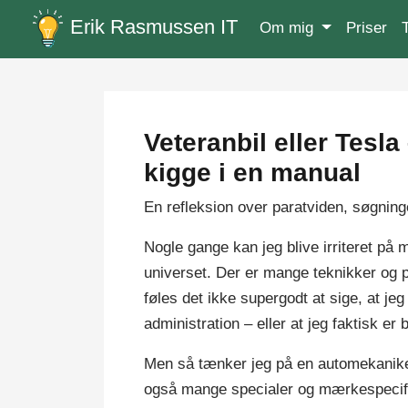
Erik Rasmussen IT
Om mig
Priser
T
Veteranbil eller Tesl
kigge i en manual
En refleksion over paratviden, søgninge
Nogle gange kan jeg blive irriteret på m
universet. Der er mange teknikker og p
føles det ikke supergodt at sige, at je
administration – eller at jeg faktisk er 
Men så tænker jeg på en automekaniker
også mange specialer og mærkespecifi