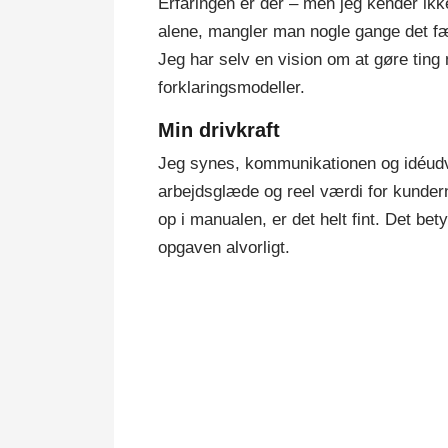
Erfaringen er der – men jeg kender ik
alene, mangler man nogle gange det fæ
Jeg har selv en vision om at gøre ting
forklaringsmodeller.
Min drivkraft
Jeg synes, kommunikationen og idéudvi
arbejdsglæde og reel værdi for kundern
op i manualen, er det helt fint. Det bet
opgaven alvorligt.