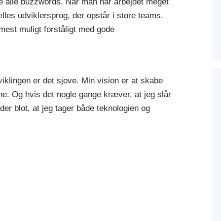
ke alle buzzwords. Når man har arbejdet meget
lles udviklersprog, der opstår i store teams.
 mest muligt forståligt med gode
klingen er det sjove. Min vision er at skabe
e. Og hvis det nogle gange kræver, at jeg slår
yder blot, at jeg tager både teknologien og