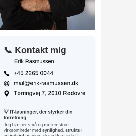
📞 Kontakt mig
Erik Rasmussen
+45 2265 0044
mail@erik-rasmussen.dk
Tørringvej 7, 2610 Rødovre
💡 IT-løsninger, der styrker din
forretning
Jeg hjælper små og mellemstore
virksomheder med
synlighed
,
struktur
og
indsigt
gennem skræddersyede IT-