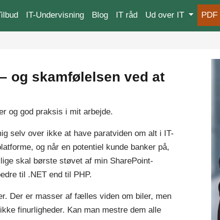
ilbud
IT-Undervisning
Blog
IT råd
Ud over IT
PDF 
a – og skamfølelsen ved at
r og god praksis i mit arbejde.
ig selv over ikke at have paratviden om alt i IT-
latforme, og når en potentiel kunde banker på,
g lige skal børste støvet af min SharePoint-
bedre til .NET end til PHP.
. Der er masser af fælles viden om biler, men
kke finurligheder. Kan man mestre dem alle